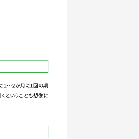
に１～
2
か月に
1
回の期
引くということも想像に